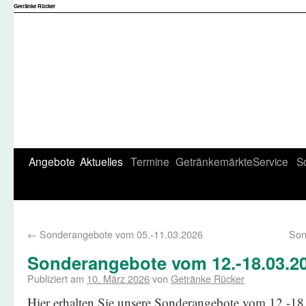
Getränke Rücker
Angebote
Aktuelles
Termine
Getränkemärkte
Service
S
←
Sonderangebote vom 05.-11.03.2026
Son
Sonderangebote vom 12.-18.03.2
Publiziert am
10. März 2026
von
Getränke Rücker
Hier erhalten Sie unsere Sonderangebote vom 12.-1