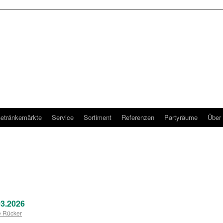
etränkemärkte
Service
Sortiment
Referenzen
Partyräume
Über
3.2026
e Rücker