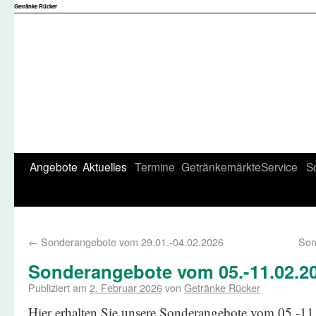
Getränke Rücker
Angebote
Aktuelles
Termine
Getränkemärkte
Service
S
←
Sonderangebote vom 29.01.-04.02.2026
Son
Sonderangebote vom 05.-11.02.2
Publiziert am
2. Februar 2026
von
Getränke Rücker
Hier erhalten Sie unsere Sonderangebote vom 05.-1