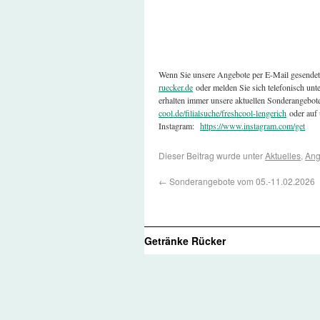
Wenn Sie unsere Angebote per E-Mail gesende
ruecker.de
oder melden Sie sich telefonisch un
erhalten immer unsere aktuellen Sonderangebot
cool.de/filialsuche/freshcool-lengerich
oder auf 
Instagram:
https://www.instagram.com/get
Dieser Beitrag wurde unter
Aktuelles
,
Ang
←
Sonderangebote vom 05.-11.02.2026
Getränke Rücker