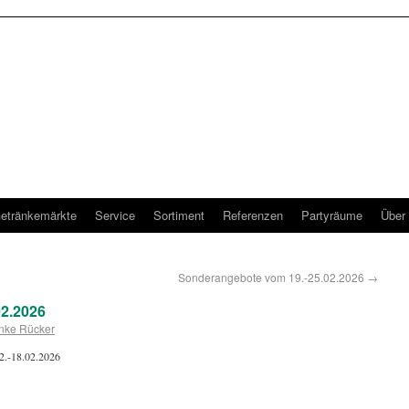
etränkemärkte
Service
Sortiment
Referenzen
Partyräume
Über
Sonderangebote vom 19.-25.02.2026
→
2.2026
nke Rücker
12.-18.02.2026