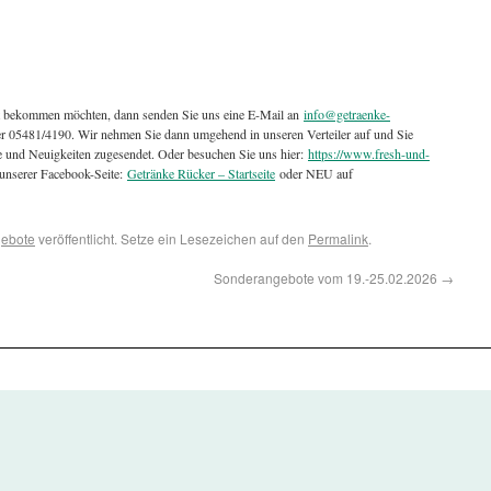
t bekommen möchten, dann senden Sie uns eine E-Mail an
info@getraenke-
ter 05481/4190. Wir nehmen Sie dann umgehend in unseren Verteiler auf und Sie
e und Neuigkeiten zugesendet. Oder besuchen Sie uns hier:
https://www.fresh-und-
unserer Facebook-Seite:
Getränke Rücker – Startseite
oder NEU auf
ebote
veröffentlicht. Setze ein Lesezeichen auf den
Permalink
.
Sonderangebote vom 19.-25.02.2026
→