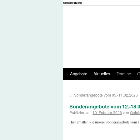
Getränke Rücker
Angebote
Aktuelles
Termine
G
←
Sonderangebote vom 05.-11.02.2026
Sonderangebote vom 12.-18.0
Publiziert am
10. Februar 2026
von
Geträ
Hier erhalten Sie unsere Sonderangebote vom 