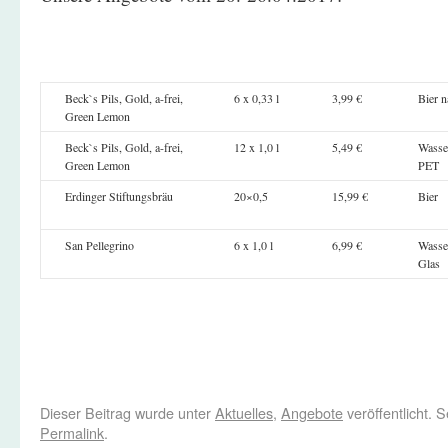
Beck`s Pils, Gold, a-frei,
6 x 0,33 l
3,99 €
Bier n
Green Lemon
Beck`s Pils, Gold, a-frei,
12 x 1,0 l
5,49 €
Wasse
Green Lemon
PET
Erdinger Stiftungsbräu
20×0,5
15,99 €
Bier
San Pellegrino
6 x 1,0 l
6,99 €
Wasse
Glas
Dieser Beitrag wurde unter
Aktuelles
,
Angebote
veröffentlicht. 
Permalink
.