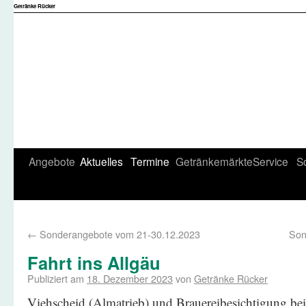
Getränke Rücker
Angebote
Aktuelles
Termine
Getränkemärkte
Service
S
←
Sonderangebote vom 21-30.12.2023
Son
Fahrt ins Allgäu
Publiziert am
18. Dezember 2023
von
Getränke Rücker
Viehscheid (Almatrieb) und Brauereibesichtigung be