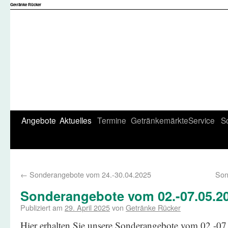
Getränke Rücker
Angebote
Aktuelles
Termine
Getränkemärkte
Service
S
←
Sonderangebote vom 24.-30.04.2025
Son
Sonderangebote vom 02.-07.05.2
Publiziert am
29. April 2025
von
Getränke Rücker
Hier erhalten Sie unsere Sonderangebote vom 02.-07