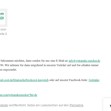
 vom
ite 2
t bekommen möchten, dann senden Sie uns eine E-Mail an
info@getraenke-ruecker.de
4190. Wir nehmen Sie dann umgehend in unseren Verteiler auf und Sie erhalten immer
en zugesendet.
nd-cool.de/filialsuche/freshcool-lengerich
oder auf unserer Facebook-Seite:
Getränke
am.com/getraenkeruecker/?hl=de
ebote
veröffentlicht. Setze ein Lesezeichen auf den
Permalink
.