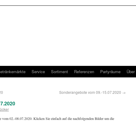
etränkemärkte
Service
Sortiment
Referenzen
Partyräume
Über
20
Sonderangebote vom 09.-15.07.2020
→
7.2020
ücker
e vom 02.-08.07.2020. Klicken Sie einfach auf die nachfolgenden Bilder um die