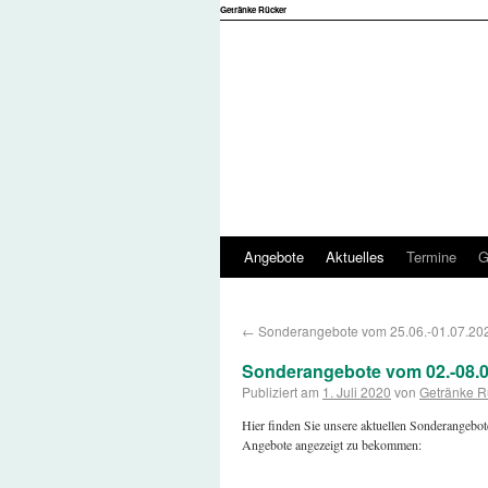
Getränke Rücker
Angebote
Aktuelles
Termine
G
←
Sonderangebote vom 25.06.-01.07.20
Sonderangebote vom 02.-08.0
Publiziert am
1. Juli 2020
von
Getränke R
Hier finden Sie unsere aktuellen Sonderangebot
Angebote angezeigt zu bekommen
: