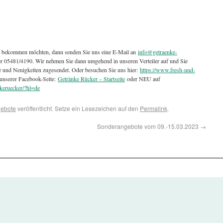
t bekommen möchten, dann senden Sie uns eine E-Mail an
info@getraenke-
ter 05481/4190. Wir nehmen Sie dann umgehend in unseren Verteiler auf und Sie
e und Neuigkeiten zugesendet. Oder besuchen Sie uns hier:
https://www.fresh-und-
unserer Facebook-Seite:
Getränke Rücker – Startseite
oder NEU auf
keruecker/?hl=de
ebote
veröffentlicht. Setze ein Lesezeichen auf den
Permalink
.
Sonderangebote vom 09.-15.03.2023
→