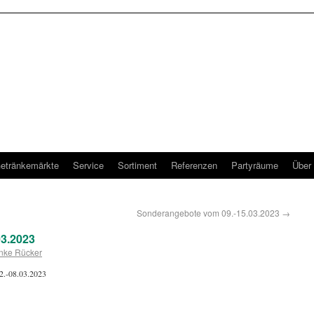
etränkemärkte
Service
Sortiment
Referenzen
Partyräume
Über
Sonderangebote vom 09.-15.03.2023
→
3.2023
nke Rücker
02.-08.03.2023