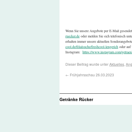
Wenn Sie unsere Angebote per E-Mail gesende
ruecker.de
oder melden Sie sich telefonisch un
erhalten immer unsere aktuellen Sonderangebot
cool.de/filialsuche/freshcool-lengerich
oder auf 
Instagram:
https://www.instagram.com/getraen
Dieser Beitrag wurde unter
Aktuelles
,
Ang
←
Frühjahrsschau 26.03.2023
Getränke Rücker