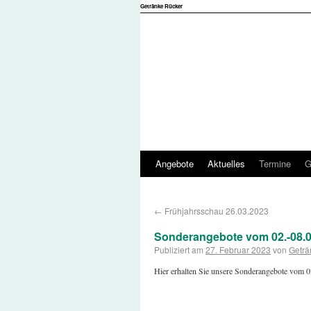
Getränke Rücker
Angebote
Aktuelles
Termine
G
←
Frühjahrsschau 26.03.2023
Sonderangebote vom 02.-08.0
Publiziert am
27. Februar 2023
von
Geträ
Hier erhalten Sie unsere Sonderangebote vom 