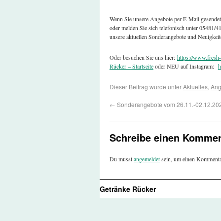
Wenn Sie unsere Angebote per E-Mail gesende
oder melden Sie sich telefonisch unter 05481/
unsere aktuellen Sonderangebote und Neuigkeit
Oder besuchen Sie uns hier:
https://www.fresh-
Rücker – Startseite
oder NEU auf Instagram:
h
Dieser Beitrag wurde unter
Aktuelles
,
Ang
←
Sonderangebote vom 26.11.-02.12.20
Schreibe einen Kommen
Du musst
angemeldet
sein, um einen Kommenta
Getränke Rücker