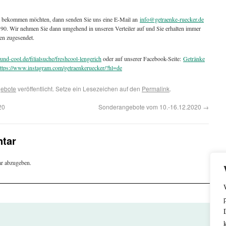
t bekommen möchten, dann senden Sie uns eine E-Mail an
info@getraenke-ruecker.de
4190. Wir nehmen Sie dann umgehend in unseren Verteiler auf und Sie erhalten immer
en zugesendet.
und-cool.de/filialsuche/freshcool-lengerich
oder auf unserer Facebook-Seite:
Getränke
ttps://www.instagram.com/getraenkeruecker/?hl=de
ebote
veröffentlicht. Setze ein Lesezeichen auf den
Permalink
.
20
Sonderangebote vom 10.-16.12.2020
→
tar
r abzugeben.