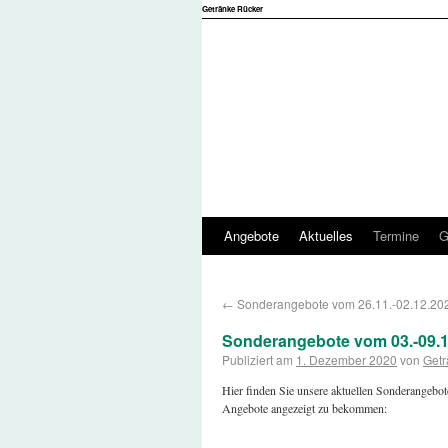
Getränke Rücker
Angebote
Aktuelles
Termine
G
←
Sonderangebote vom 26.11.-02.12.20
Sonderangebote vom 03.-09.1
Publiziert am
1. Dezember 2020
von
Getr
Hier finden Sie unsere aktuellen Sonderangebot
Angebote angezeigt zu bekommen: