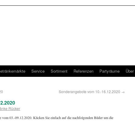
etränkemärkte
Service
Sortiment
Referenzen
Partyräume
Über
20
Sonderangebote vom 10.-16.12.2020
→
2.2020
änke Rücker
e vom 03.-09.12.2020. Klicken Sie einfach auf die nachfolgenden Bilder um die