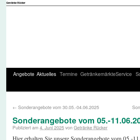
Getränke Rücker
Angebote
Aktuelles
Termine
Getränkemärkte
Service
S
←
Sonderangebote vom 30.05.-04.06.2025
Son
Sonderangebote vom 05.-11.06.2
Publiziert am
4. Juni 2025
von
Getränke Rücker
Hier erhalten Sie unsere Sonderangebote vom 05.-1