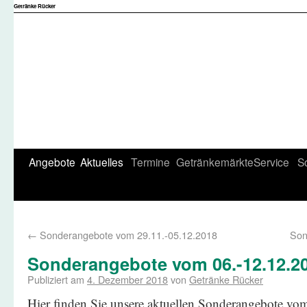
Getränke Rücker
Angebote
Aktuelles
Termine
Getränkemärkte
Service
S
←
Sonderangebote vom 29.11.-05.12.2018
Son
Sonderangebote vom 06.-12.12.2
Publiziert am
4. Dezember 2018
von
Getränke Rücker
Hier finden Sie unsere aktuellen Sonderangebote vo