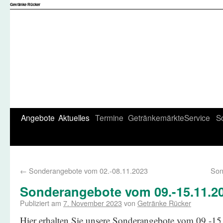
Getränke Rücker
Angebote
Aktuelles
Termine
Getränkemärkte
Service
S
←
Sonderangebote vom 02.-08.11.2023
Son
Sonderangebote vom 09.-15.11.2
Publiziert am
7. November 2023
von
Getränke Rücker
Hier erhalten Sie unsere Sonderangebote vom 09.-15