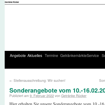
Getränke Rücker
Angebote
Aktuelles
Termine
Getränkemärkte
Service
S
←
Stellenausschreibung: Wir suchen!
Son
Sonderangebote vom 10.-16.02.2
Publiziert am
9. Februar 2022
von
Getränke Rücker
Hier erhalten Sie unsere Sonderangebote vom 10.-16