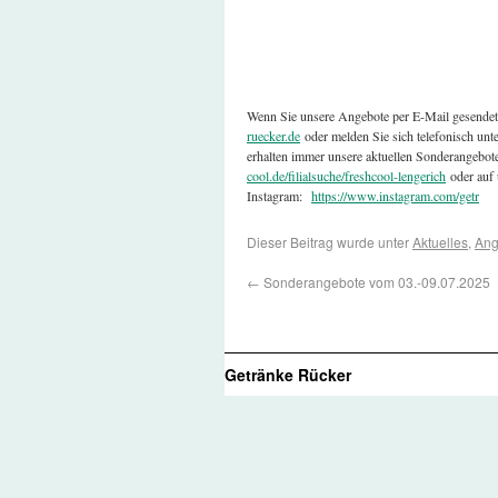
Wenn Sie unsere Angebote per E-Mail gesende
ruecker.de
oder melden Sie sich telefonisch un
erhalten immer unsere aktuellen Sonderangebot
cool.de/filialsuche/freshcool-lengerich
oder auf 
Instagram:
https://www.instagram.com/getr
Dieser Beitrag wurde unter
Aktuelles
,
Ang
←
Sonderangebote vom 03.-09.07.2025
Getränke Rücker