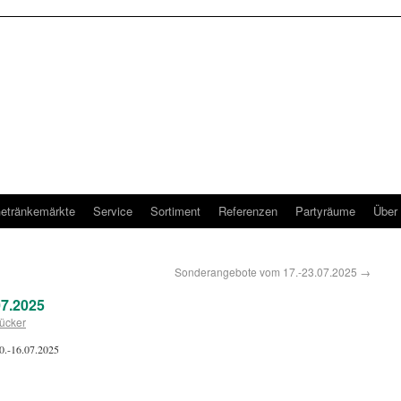
etränkemärkte
Service
Sortiment
Referenzen
Partyräume
Über
Sonderangebote vom 17.-23.07.2025
→
7.2025
ücker
10.-16.07.2025