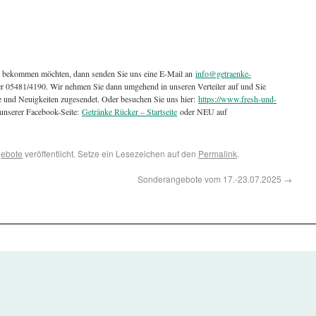
t bekommen möchten, dann senden Sie uns eine E-Mail an
info@getraenke-
ter 05481/4190. Wir nehmen Sie dann umgehend in unseren Verteiler auf und Sie
e und Neuigkeiten zugesendet. Oder besuchen Sie uns hier:
https://www.fresh-und-
unserer Facebook-Seite:
Getränke Rücker – Startseite
oder NEU auf
ebote
veröffentlicht. Setze ein Lesezeichen auf den
Permalink
.
Sonderangebote vom 17.-23.07.2025
→