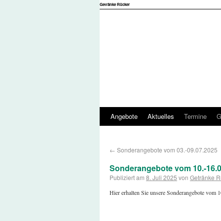
Getränke Rücker
Angebote
Aktuelles
Termine
G
←
Sonderangebote vom 03.-09.07.2025
Sonderangebote vom 10.-16.0
Publiziert am
8. Juli 2025
von
Getränke R
Hier erhalten Sie unsere Sonderangebote vom 