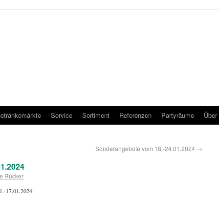
etränkemärkte
Service
Sortiment
Referenzen
Partyräume
Über
Sonderangebote vom 18.-24.01.2024
→
1.2024
e Rücker
1.-17.01.2024: