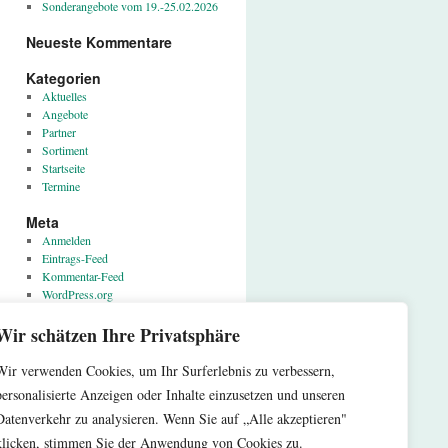
Sonderangebote vom 19.-25.02.2026
Neueste Kommentare
Kategorien
Aktuelles
Angebote
Partner
Sortiment
Startseite
Termine
Meta
Anmelden
Eintrags-Feed
Kommentar-Feed
WordPress.org
Wir schätzen Ihre Privatsphäre
Proudly powered by WordPress.
Wir verwenden Cookies, um Ihr Surferlebnis zu verbessern,
personalisierte Anzeigen oder Inhalte einzusetzen und unseren
Datenverkehr zu analysieren. Wenn Sie auf „Alle akzeptieren"
klicken, stimmen Sie der Anwendung von Cookies zu.