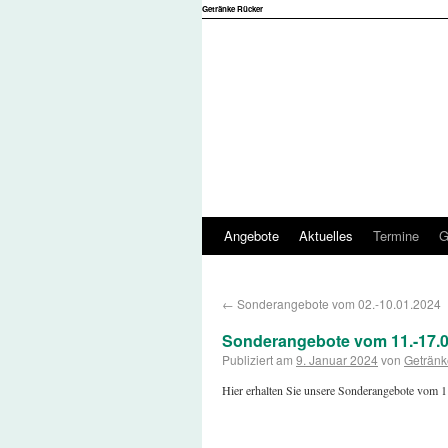
Getränke Rücker
Angebote
Aktuelles
Termine
G
←
Sonderangebote vom 02.-10.01.2024
Sonderangebote vom 11.-17.0
Publiziert am
9. Januar 2024
von
Getränk
Hier erhalten Sie unsere Sonderangebote vom 1