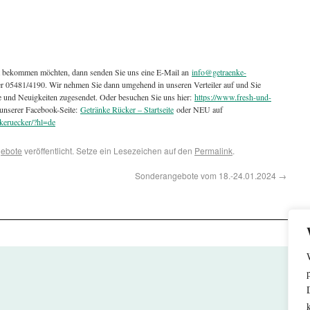
t bekommen möchten, dann senden Sie uns eine E-Mail an
info@getraenke-
ter 05481/4190. Wir nehmen Sie dann umgehend in unseren Verteiler auf und Sie
e und Neuigkeiten zugesendet. Oder besuchen Sie uns hier:
https://www.fresh-und-
unserer Facebook-Seite:
Getränke Rücker – Startseite
oder NEU auf
keruecker/?hl=de
ebote
veröffentlicht. Setze ein Lesezeichen auf den
Permalink
.
Sonderangebote vom 18.-24.01.2024
→