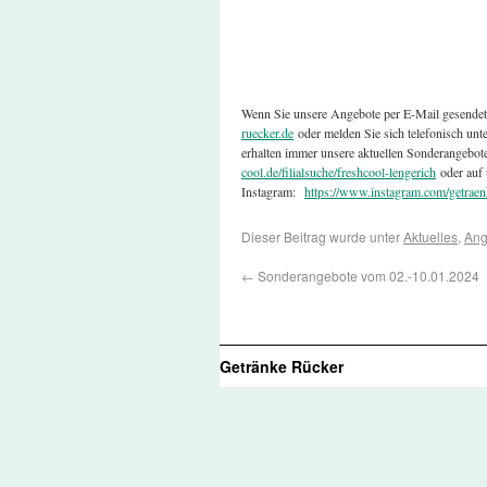
Wenn Sie unsere Angebote per E-Mail gesende
ruecker.de
oder melden Sie sich telefonisch un
erhalten immer unsere aktuellen Sonderangebot
cool.de/filialsuche/freshcool-lengerich
oder auf 
Instagram:
https://www.instagram.com/getraen
Dieser Beitrag wurde unter
Aktuelles
,
Ang
←
Sonderangebote vom 02.-10.01.2024
Getränke Rücker