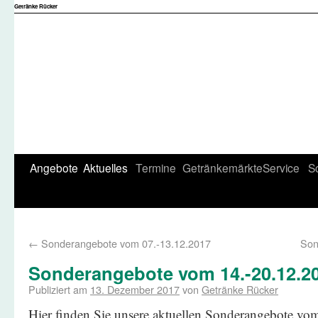
Getränke Rücker
Angebote
Aktuelles
Termine
Getränkemärkte
Service
S
←
Sonderangebote vom 07.-13.12.2017
Son
Sonderangebote vom 14.-20.12.2
Publiziert am
13. Dezember 2017
von
Getränke Rücker
Hier finden Sie unsere aktuellen Sonderangebote vo