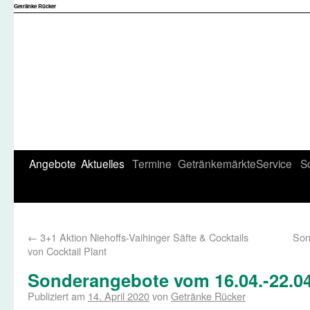
Getränke Rücker
Angebote
Aktuelles
Termine
Getränkemärkte
Service
S
←
3+1 Aktion Niehoffs-Vaihinger Säfte & Cocktails
Son
von Cocktail Plant
Sonderangebote vom 16.04.-22.0
Publiziert am
14. April 2020
von
Getränke Rücker