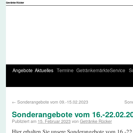
Getränke Rücker
Angebote
Aktuelles
Termine
Getränkemärkte
Service
S
←
Sonderangebote vom 09.-15.02.2023
Son
Sonderangebote vom 16.-22.02.2
Publiziert am
15. Februar 2023
von
Getränke Rücker
Hier erhalten Sie unsere Sonderangebote vom 16.-2