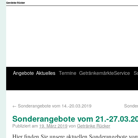
Getränke Rücker
Angebote
Aktuelles
Termine
Getränkemärkte
Service
S
←
Sonderangebote vom 14.-20.03.2019
Sonder
Sonderangebote vom 21.-27.03.2
Publiziert am
19. März 2019
von
Getränke Rücker
Hier finden Sie unsere aktuellen Sonderangebote vo