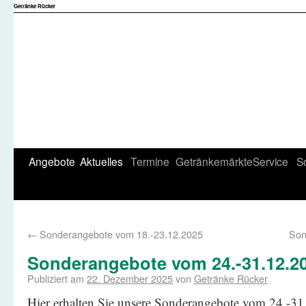
Getränke Rücker
Angebote
Aktuelles
Termine
Getränkemärkte
Service
S
←
Sonderangebote vom 18.-23.12.2025
Son
Sonderangebote vom 24.-31.12.2
Publiziert am
22. Dezember 2025
von
Getränke Rücker
Hier erhalten Sie unsere Sonderangebote vom 24.-3