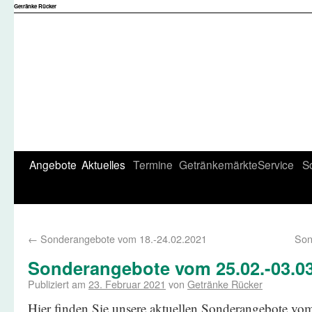
Getränke Rücker
Angebote
Aktuelles
Termine
Getränkemärkte
Service
S
←
Sonderangebote vom 18.-24.02.2021
Son
Sonderangebote vom 25.02.-03.0
Publiziert am
23. Februar 2021
von
Getränke Rücker
Hier finden Sie unsere aktuellen Sonderangebote vo