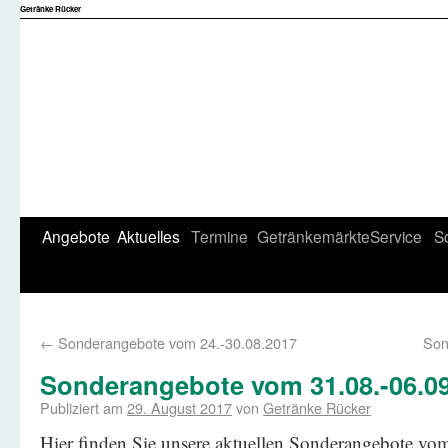
Getränke Rücker
Angebote
Aktuelles
Termine
Getränkemärkte
Service
S
←
Sonderangebote vom 24.-30.08.2017
Son
Sonderangebote vom 31.08.-06.0
Publiziert am
29. August 2017
von
Getränke Rücker
Hier finden Sie unsere aktuellen Sonderangebote vo