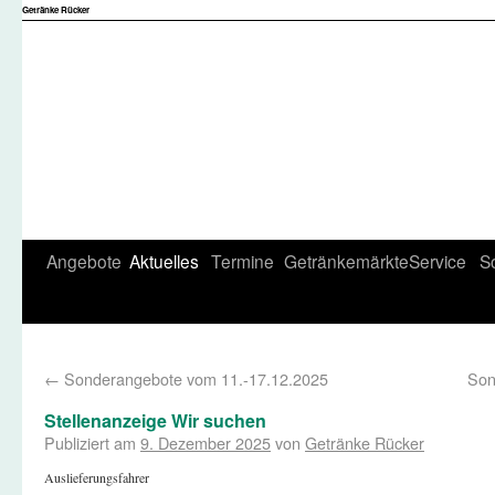
Getränke Rücker
Angebote
Aktuelles
Termine
Getränkemärkte
Service
S
←
Sonderangebote vom 11.-17.12.2025
Son
Stellenanzeige Wir suchen
Publiziert am
9. Dezember 2025
von
Getränke Rücker
Auslieferungsfahrer